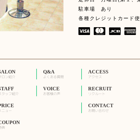
駐車場 あり
各種クレジットカード
SALON
Q&A
ACCESS
サロン紹介
よくある質問
アクセス
STAFF
VOICE
RECRUIT
スタッフ紹介
お客様の声
リクルート
PRICE
CONTACT
メニュー
お問い合わせ
COUPON
特典